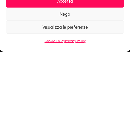
Accetta
EMAIL
Nega
Visualizza le preferenze
Cookie Policy
Privacy Policy
Rubele Elisa
Web & Graphic Designer
+ 39 334 370 1466
info@elisarubelestudio.com
P.IVA 05045780235