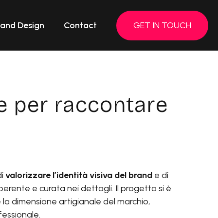
rand Design
Contact
GET IN TOUCH
le per raccontare
di
valorizzare l’identità visiva del brand
e di
erente e curata nei dettagli. Il progetto si è
 la dimensione artigianale del marchio,
essionale.