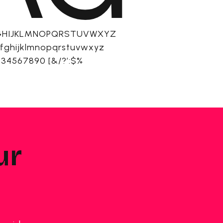
GHIJKLMNOPQRSTUVWXYZ
fghijklmnopqrstuvwxyz
234567890 [&/?’:$%
ur