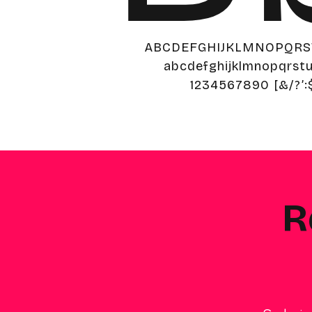
ABCDEFGHIJKLMNOPQR
abcdefghijklmnopqrst
1234567890 [&/?’
R