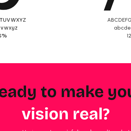
STUVWXYZ
ABCDEF
uvwxyz
abcde
:$%
1
eady to make yo
vision real?